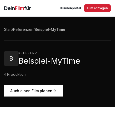
Dein
Film
für
Kundenportal
Film anfragen
Beispiel-MyTime
Start
/
Referenzen
/
Beispiel-MyTime
1:49
·
31
Aufrufe
REFERENZ
B
Beispiel-MyTime
·
1
Produktion
Auch einen Film planen