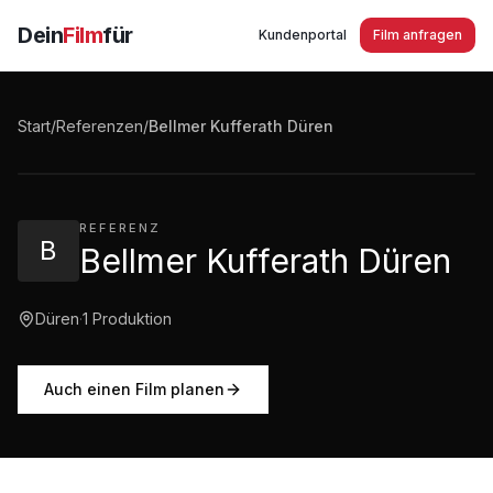
Dein
Film
für
Kundenportal
Film anfragen
Bellmer Kufferath Düren
Start
/
Referenzen
/
Bellmer Kufferath Düren
2:29
·
175
Aufrufe
REFERENZ
B
Bellmer Kufferath Düren
Düren
·
1
Produktion
Auch einen Film planen