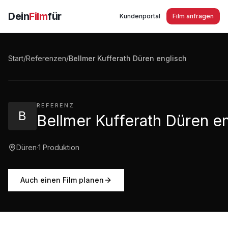
Dein
Film
für
Kundenportal
Film anfragen
Bellmer Kufferath Düren englisch
Start
/
Referenzen
/
Bellmer Kufferath Düren englisch
2:29
·
134
Aufrufe
REFERENZ
B
Bellmer Kufferath Düren e
Düren
·
1
Produktion
Auch einen Film planen