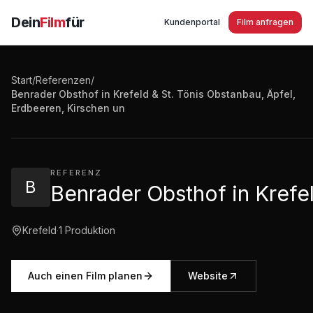
Dein
Film
für
Kundenportal
Film anfragen
Start
/
Referenzen
/
Benrader Obsthof in Krefeld & St. Tönis Obstanbau, Äpfel,
Benrader Obsthof in Krefeld & St. Tönis Obstanbau, Ä
Erdbeeren, Kirschen un
4:33
·
3.439
Aufrufe
REFERENZ
B
Benrader Obsthof in Krefel
Krefeld
·
1
Produktion
Auch einen Film planen
Website