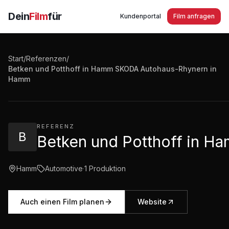
Dein
Film
für
Kundenportal
Film anfragen
Start
/
Referenzen
/
Betken und Potthoff in Hamm SKODA Autohaus-Rhynern in
Betken und Potthoff in Hamm SKODA Autohaus-Rhyne
Hamm
3:36
·
461
Aufrufe
REFERENZ
B
Betken und Potthoff in 
Hamm
Automotive
·
1
Produktion
Auch einen Film planen
Website