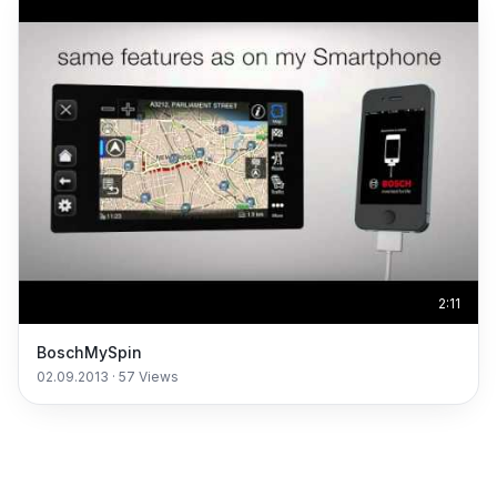
2:11
BoschMySpin
02.09.2013
·
57
Views