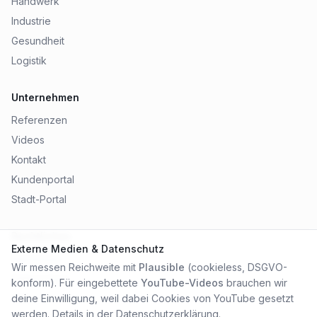
Handwerk
Industrie
Gesundheit
Logistik
Unternehmen
Referenzen
Videos
Kontakt
Kundenportal
Stadt-Portal
Rechtliches
Externe Medien & Datenschutz
Impressum
Wir messen Reichweite mit
Plausible
(cookieless, DSGVO-
Datenschutz
konform). Für eingebettete
YouTube-Videos
brauchen wir
AGB
deine Einwilligung, weil dabei Cookies von YouTube gesetzt
werden. Details in der
Datenschutzerklärung
.