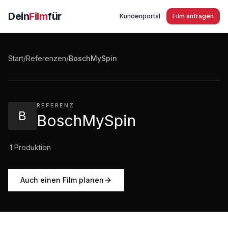
Dein
Film
für
Kundenportal
Film anfragen
BoschMySpin
Start
/
Referenzen
/
BoschMySpin
2:11
·
57
Aufrufe
REFERENZ
B
BoschMySpin
·
1
Produktion
Auch einen Film planen