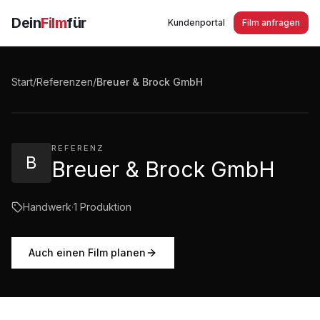
Dein
Film
für
Kundenportal
Film anfragen
Breuer & Brock GmbH in Brühl
Start
/
Referenzen
/
Breuer & Brock GmbH
1:04
·
669
Aufrufe
REFERENZ
B
Breuer & Brock GmbH
Handwerk
·
1
Produktion
Auch einen Film planen