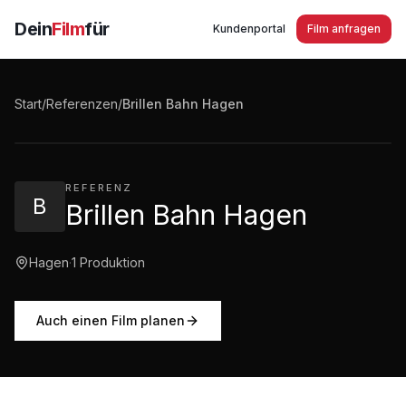
Dein
Film
für
Kundenportal
Film anfragen
Brillen Bahn Hagen - Imagespot
Start
/
Referenzen
/
Brillen Bahn Hagen
1:40
·
1.190
Aufrufe
REFERENZ
B
Brillen Bahn Hagen
Hagen
·
1
Produktion
Auch einen Film planen