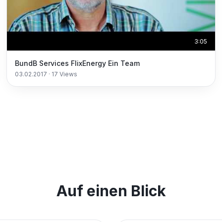
3:05
BundB Services FlixEnergy Ein Team
03.02.2017
·
17
Views
Auf einen Blick