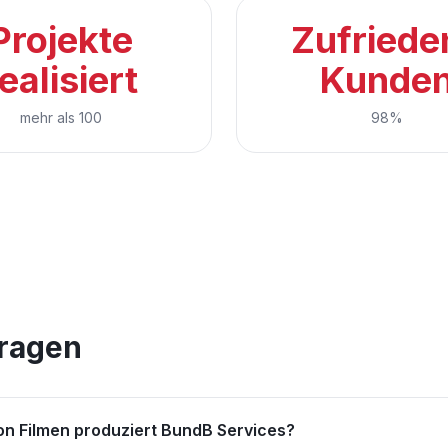
Projekte
Zufriede
ealisiert
Kunde
mehr als 100
98%
Fragen
on Filmen produziert BundB Services?