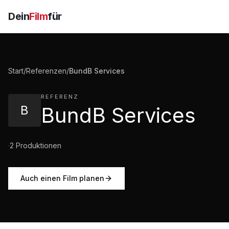
Dein
Film
für
Start
/
Referenzen
/
BundB Services
REFERENZ
B
BundB Services
·
2
Produktionen
Auch einen Film planen