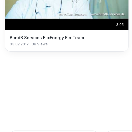
3:05
BundB Services FlixEnergy Ein Team
03.02.2017
·
38
Views