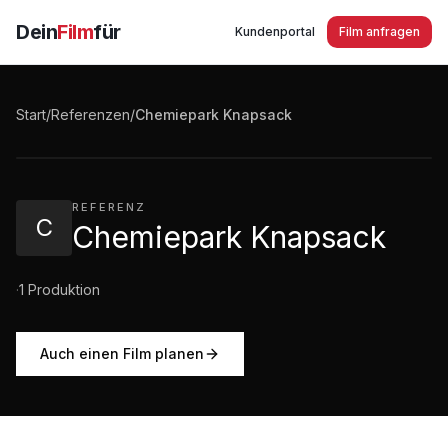
Dein
Film
für
Kundenportal
Film anfragen
Chemiepark Knapsack english Version 2016
Start
/
Referenzen
/
Chemiepark Knapsack
2:37
·
101
Aufrufe
REFERENZ
C
Chemiepark Knapsack
·
1
Produktion
Auch einen Film planen