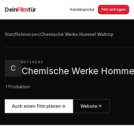
Dein
Film
für
Kundenportal
Film anfragen
Chemische Werke Hommel Waltrop
Start
/
Referenzen
/
Chemische Werke Hommel Waltrop
2:10
·
350
Aufrufe
REFERENZ
C
Chemische Werke Hommel
·
1
Produktion
Auch einen Film planen
Website