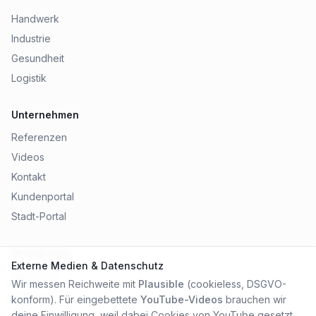
Handwerk
Industrie
Gesundheit
Logistik
Unternehmen
Referenzen
Videos
Kontakt
Kundenportal
Stadt-Portal
Rechtliches
Externe Medien & Datenschutz
Impressum
Wir messen Reichweite mit
Plausible
(cookieless, DSGVO-
Datenschutz
konform). Für eingebettete
YouTube-Videos
brauchen wir
AGB
deine Einwilligung, weil dabei Cookies von YouTube gesetzt