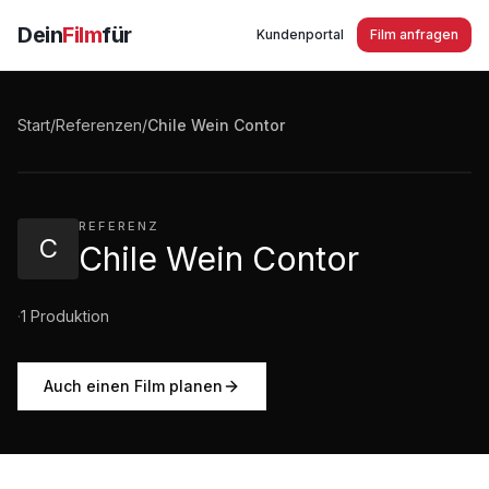
Dein
Film
für
Kundenportal
Film anfragen
Chile Wein Contor - Wattlers Wein Welt
Start
/
Referenzen
/
Chile Wein Contor
1:21
·
185
Aufrufe
REFERENZ
C
Chile Wein Contor
·
1
Produktion
Auch einen Film planen