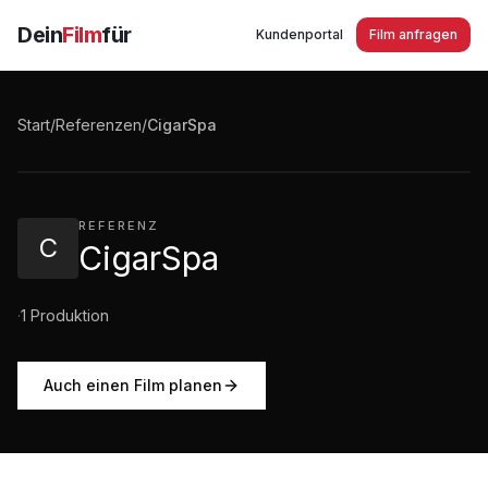
Dein
Film
für
Kundenportal
Film anfragen
CigarSpa for Humidores Commercial Product
Clip
Start
/
Referenzen
/
CigarSpa
2:29
·
4.324
Aufrufe
REFERENZ
C
CigarSpa
·
1
Produktion
Auch einen Film planen