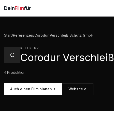
Dein
Film
für
Start
/
Referenzen
/
Corodur Verschleiß Schutz GmbH
REFERENZ
C
·
1
Produktion
Auch einen Film planen
Website