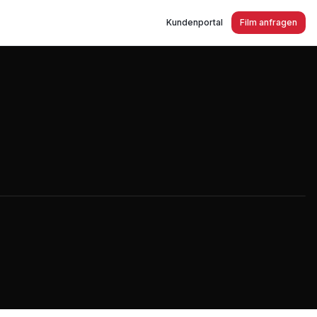
Kundenportal
Film anfragen
erschleiß Schutz GmbH Imagefilm 2016