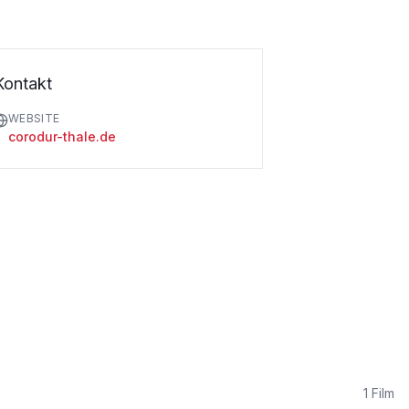
Kontakt
WEBSITE
corodur-thale.de
1
Film