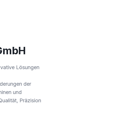
 GmbH
novative Lösungen
rderungen der
chinen und
ualität, Präzision