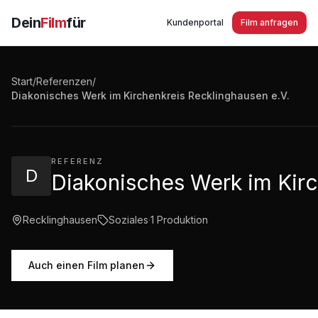
Dein
Film
für
Kundenportal
Film anfragen
Start
/
Referenzen
/
Diakonisches Werk im Kirchenkreis Recklinghausen e.
Diakonisches Werk im Kirchenkreis Recklinghausen e.V.
3:11
·
645
Aufrufe
REFERENZ
D
Diakonisches Werk im Kirc
Recklinghausen
Soziales
·
1
Produktion
Auch einen Film planen