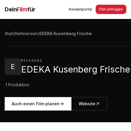
Dein
Film
für
Kundenportal
Film anfragen
EDEKA Kusenberg Frische - Vielfalt - Goch
Start
/
Referenzen
/
EDEKA Kusenberg Frische
2:40
·
1.523
Aufrufe
REFERENZ
E
EDEKA Kusenberg Frische
·
1
Produktion
Auch einen Film planen
Website