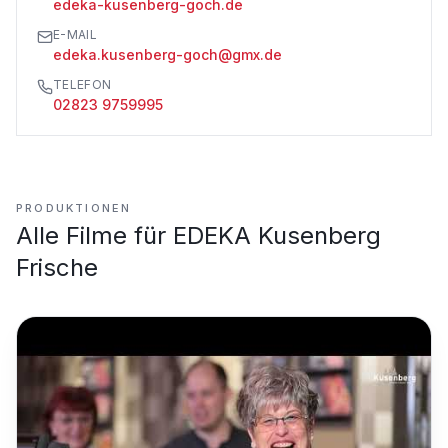
edeka-kusenberg-goch.de
E-MAIL
edeka.kusenberg-goch@gmx.de
TELEFON
02823 9759995
PRODUKTIONEN
Alle Filme für
EDEKA Kusenberg
Frische