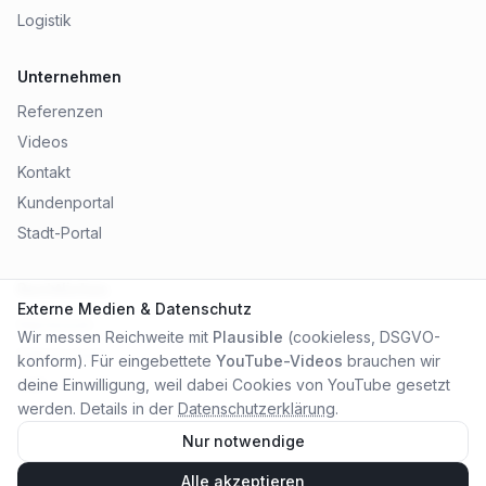
Logistik
Unternehmen
Referenzen
Videos
Kontakt
Kundenportal
Stadt-Portal
Rechtliches
Externe Medien & Datenschutz
Impressum
Wir messen Reichweite mit
Plausible
(cookieless, DSGVO-
Datenschutz
konform). Für eingebettete
YouTube-Videos
brauchen wir
AGB
deine Einwilligung, weil dabei Cookies von YouTube gesetzt
werden. Details in der
Datenschutzerklärung
.
Nur notwendige
Alle akzeptieren
©
2026
City Online Medien OHG
. Alle Rechte vorbehalten.