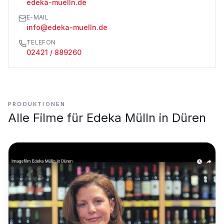
edeka-muelln.de
E-MAIL
info@edeka-muelln.de
TELEFON
02421 / 889260
PRODUKTIONEN
Alle Filme für
Edeka Mülln in Düren