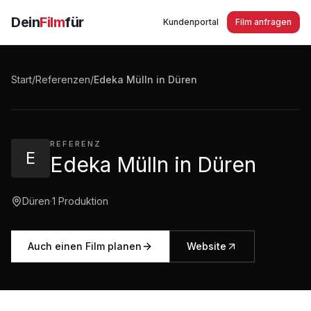
Dein
Film
für
Kundenportal
Film anfragen
Edeka Mülln in Düren
Start
/
Referenzen
/
Edeka Mülln in Düren
2:45
·
2.332
Aufrufe
REFERENZ
E
Edeka Mülln in Düren
Düren
·
1
Produktion
Auch einen Film planen
Website