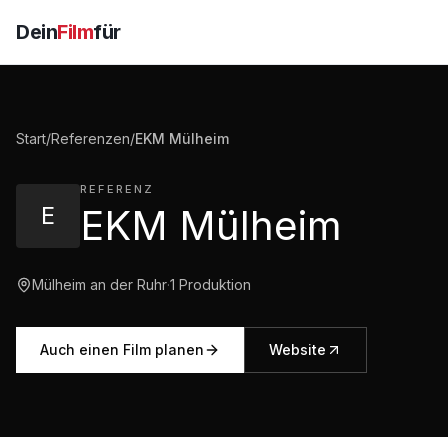
Dein
Film
für
Start
/
Referenzen
/
EKM Mülheim
REFERENZ
E
EKM Mülheim
Mülheim an der Ruhr
·
1
Produktion
Auch einen Film planen
Website