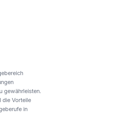
gebereich
tungen
u gewährleisten.
 die Vorteile
geberufe in