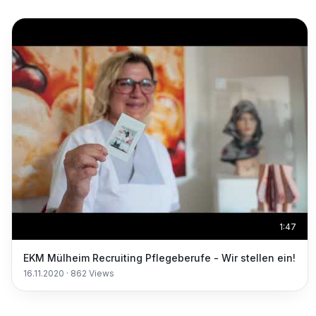
1:47
EKM Mülheim Recruiting Pflegeberufe - Wir stellen ein!
16.11.2020
·
862
Views