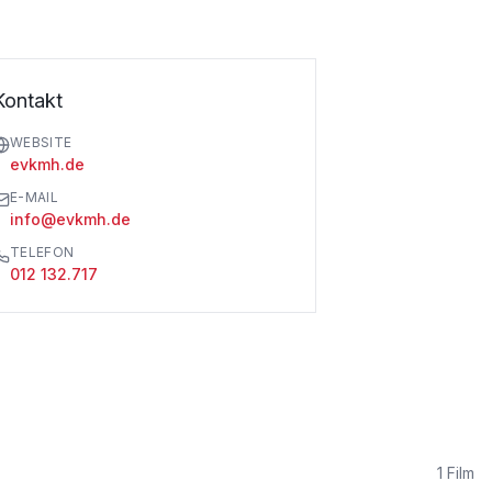
Kontakt
WEBSITE
evkmh.de
E-MAIL
info@evkmh.de
TELEFON
012 132.717
1
Film