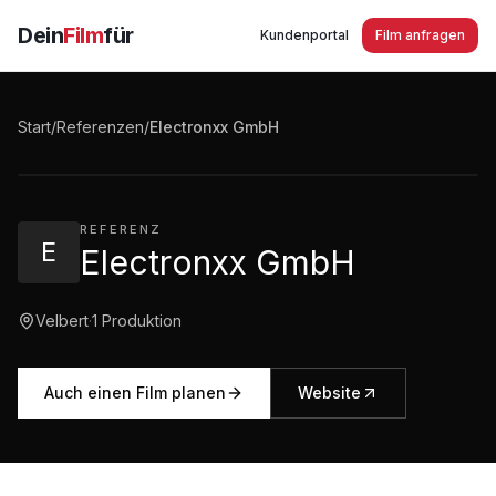
Dein
Film
für
Kundenportal
Film anfragen
Electronxx GmbH Velbert Imagefilm
Start
/
Referenzen
/
Electronxx GmbH
3:09
·
418
Aufrufe
REFERENZ
E
Electronxx GmbH
Velbert
·
1
Produktion
Auch einen Film planen
Website