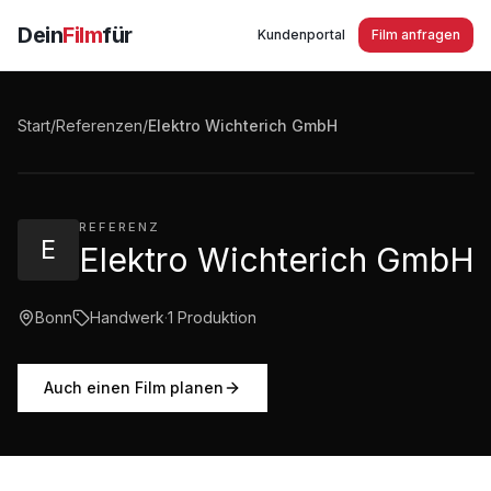
Dein
Film
für
Kundenportal
Film anfragen
Elektro Wichterich GmbH in Brühl
Start
/
Referenzen
/
Elektro Wichterich GmbH
1:32
·
543
Aufrufe
REFERENZ
E
Elektro Wichterich GmbH
Bonn
Handwerk
·
1
Produktion
Auch einen Film planen