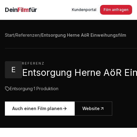
Dein
Film
für
Kundenportal
Film anfragen
Entsorgung Herne AöR Einweihungsfilm
Start
/
Referenzen
/
Entsorgung Herne AöR Einweihungsfilm
2:49
·
458
Aufrufe
REFERENZ
E
Entsorgung Herne AöR Ei
Entsorgung
·
1
Produktion
Auch einen Film planen
Website