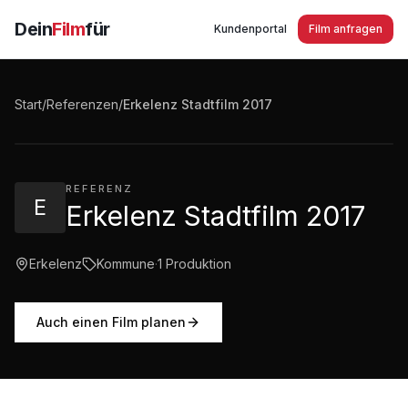
Dein
Film
für
Kundenportal
Film anfragen
Erkelenz Stadtfilm 2017
Start
/
Referenzen
/
Erkelenz Stadtfilm 2017
2:44
·
11.578
Aufrufe
REFERENZ
E
Erkelenz Stadtfilm 2017
Erkelenz
Kommune
·
1
Produktion
Auch einen Film planen