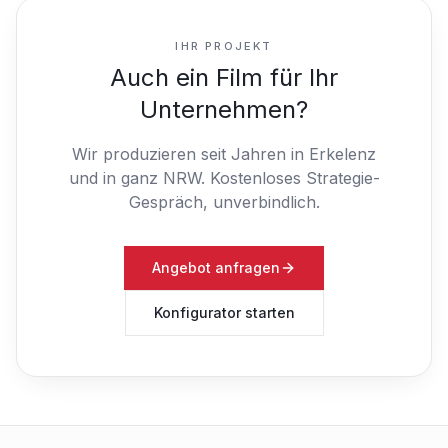
IHR PROJEKT
Auch ein Film für Ihr
Unternehmen?
Wir produzieren seit Jahren in Erkelenz
und in ganz NRW.
Kostenloses Strategie-
Gespräch, unverbindlich.
Angebot anfragen
Konfigurator starten