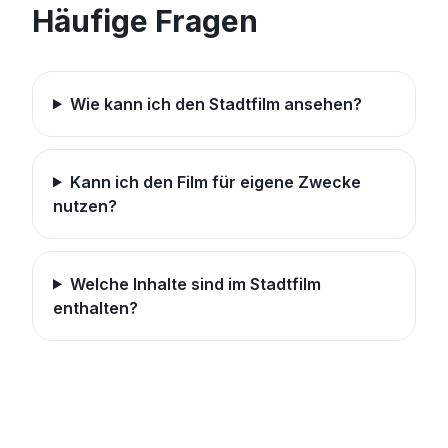
Häufige Fragen
Wie kann ich den Stadtfilm ansehen?
Kann ich den Film für eigene Zwecke
nutzen?
Welche Inhalte sind im Stadtfilm
enthalten?