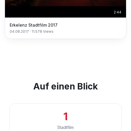
2:44
Erkelenz Stadtfilm 2017
04.08.2017
·
11.578
Views
Auf einen Blick
1
Stadtfilm