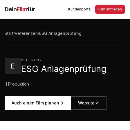
Dein
Film
für
Kundenportal
Film anfragen
ESG Anlagenprüfung
Start
/
Referenzen
/
ESG Anlagenprüfung
1:05
·
135
Aufrufe
REFERENZ
E
ESG Anlagenprüfung
·
1
Produktion
Auch einen Film planen
Website