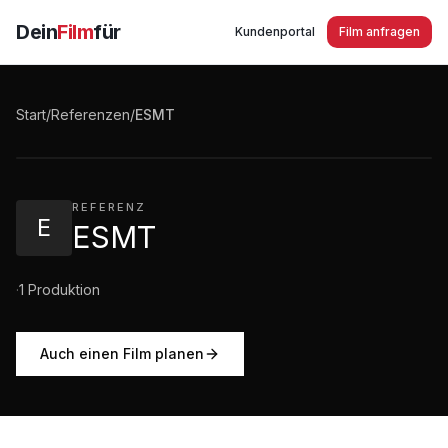
Dein
Film
für
Kundenportal
Film anfragen
ESMT Der Financial Expert im Aufsichtsrat
Start
/
Referenzen
/
ESMT
6:55
·
47
Aufrufe
REFERENZ
E
ESMT
·
1
Produktion
Auch einen Film planen