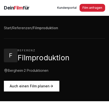
Dein
Film
für
Kundenportal
Film anfragen
Filmproduktion Imagefilm Reineke Brot
Salzkotten
Start
/
Referenzen
/
Filmproduktion
2:18
·
5.906
Aufrufe
REFERENZ
F
Filmproduktion
Bergheim
·
2
Produktionen
Auch einen Film planen