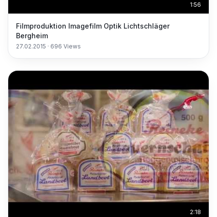
1:56
Filmproduktion Imagefilm Optik Lichtschläger
Bergheim
27.02.2015
·
696
Views
2:18