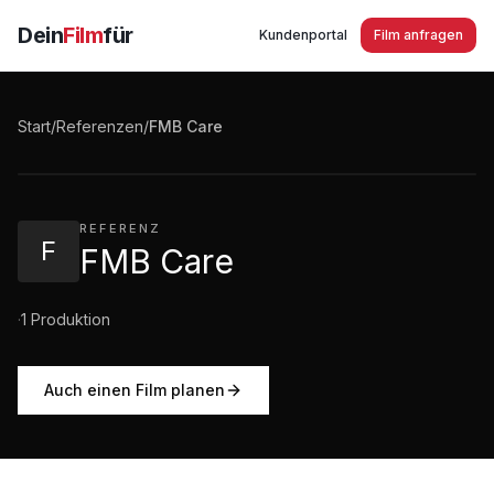
Dein
Film
für
Kundenportal
Film anfragen
FMB Care Pflegebetten und mehr Imagefilm
Start
/
Referenzen
/
FMB Care
2:46
·
2.611
Aufrufe
REFERENZ
F
FMB Care
·
1
Produktion
Auch einen Film planen