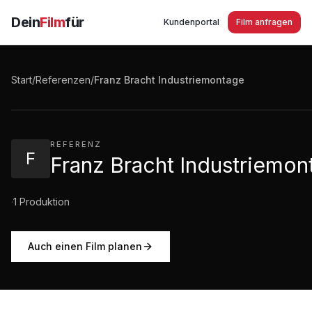
Dein
Film
für
Kundenportal
Film anfragen
Franz Bracht Industriemontage
Start
/
Referenzen
/
Franz Bracht Industriemontage
1:21
·
169
Aufrufe
REFERENZ
F
Franz Bracht Industriemon
·
1
Produktion
Auch einen Film planen