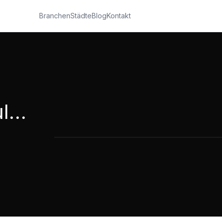
Branchen
Städte
Blog
Kontakt
Friedels´s Fahrschule Erftstadt
Friedels´s Fahrschule Erftstadt
1:00
·
1.611
Aufrufe