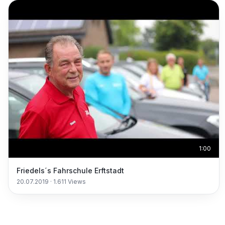
1:00
Friedels´s Fahrschule Erftstadt
20.07.2019
·
1.611
Views