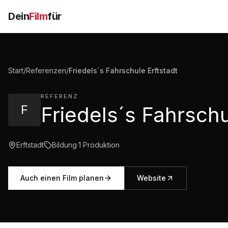
Dein
Film
für
Start
/
Referenzen
/
Friedels´s Fahrschule Erftstadt
REFERENZ
F
Erftstadt
Bildung
·
1
Produktion
Auch einen Film planen
Website