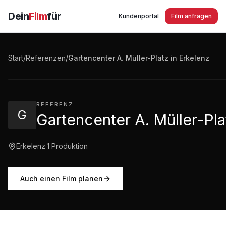
Dein
Film
für
Kundenportal
Film anfragen
Gartencenter A. Müller-Platz in Erkelenz - Unternehm
Start
/
Referenzen
/
Gartencenter A. Müller-Platz in Erkelenz
2:45
·
612
Aufrufe
REFERENZ
G
Gartencenter A. Müller-Pla
Erkelenz
·
1
Produktion
Auch einen Film planen