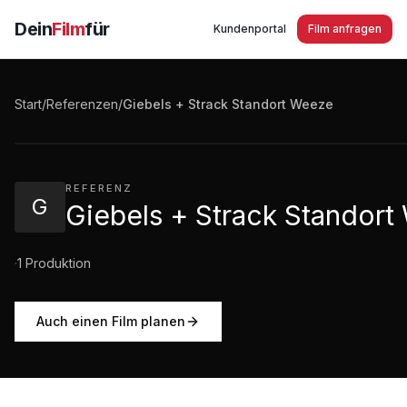
Dein
Film
für
Kundenportal
Film anfragen
Giebels + Strack Standort Weeze - Erföffnungsfeier
Start
/
Referenzen
/
Giebels + Strack Standort Weeze
2:31
·
1.225
Aufrufe
REFERENZ
G
Giebels + Strack Standor
·
1
Produktion
Auch einen Film planen