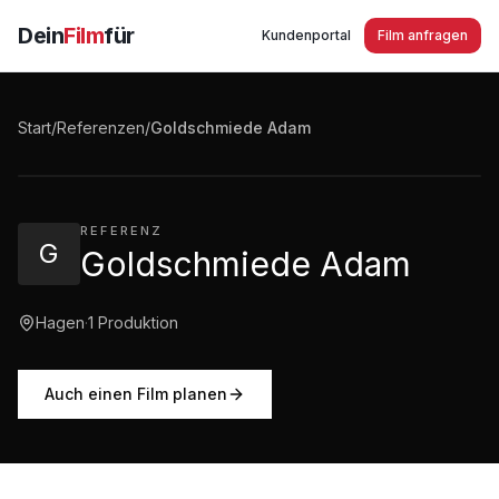
Dein
Film
für
Kundenportal
Film anfragen
Goldschmiede Adam - Trauringwelten Eva in
Hagen
Start
/
Referenzen
/
Goldschmiede Adam
4:17
·
953
Aufrufe
REFERENZ
G
Goldschmiede Adam
Hagen
·
1
Produktion
Auch einen Film planen