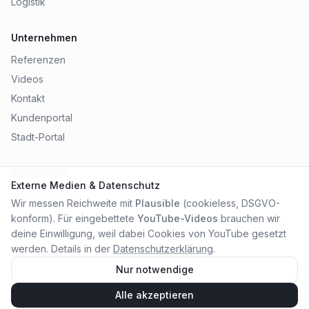
Logistik
Unternehmen
Referenzen
Videos
Kontakt
Kundenportal
Stadt-Portal
Rechtliches
Externe Medien & Datenschutz
Impressum
Wir messen Reichweite mit
Plausible
(cookieless, DSGVO-
Datenschutz
konform). Für eingebettete
YouTube-Videos
brauchen wir
AGB
deine Einwilligung, weil dabei Cookies von YouTube gesetzt
werden. Details in der
Datenschutzerklärung
.
Nur notwendige
Alle akzeptieren
©
2026
City Online Medien OHG
. Alle Rechte vorbehalten.