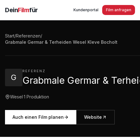
Dein
Film
für
Kundenportal
Film anfragen
Start
/
Referenzen
/
Grabmale Germar & Terheiden Wesel Kleve Bocholt
Grabmale Germar & Terheiden Wesel Kleve Bocholt
3:32
·
1.727
Aufrufe
REFERENZ
G
Grabmale Germar & Terhei
Wesel
·
1
Produktion
Auch einen Film planen
Website