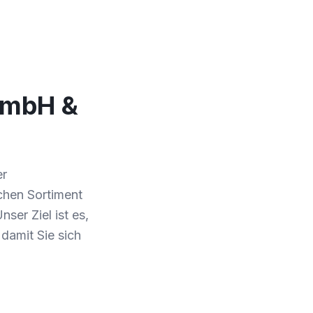
 GmbH &
er
chen Sortiment
ser Ziel ist es,
damit Sie sich