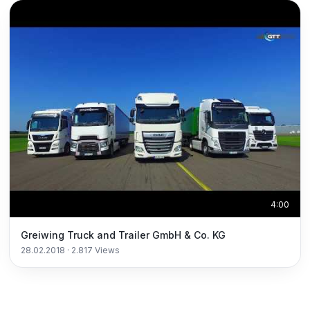
4:00
Greiwing Truck and Trailer GmbH & Co. KG
28.02.2018
·
2.817
Views