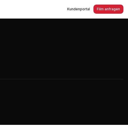
Kundenportal
Film anfragen
o. KG