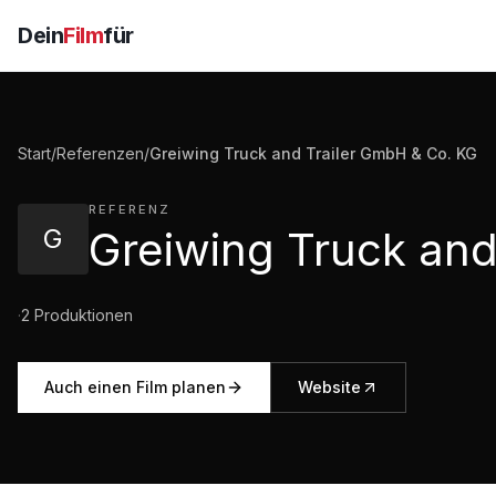
Dein
Film
für
Start
/
Referenzen
/
Greiwing Truck and Trailer GmbH & Co. KG
REFERENZ
G
·
2
Produktionen
Auch einen Film planen
Website