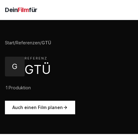
Dein
Film
für
Start
/
Referenzen
/
GTÜ
REFERENZ
G
GTÜ
·
1
Produktion
Auch einen Film planen