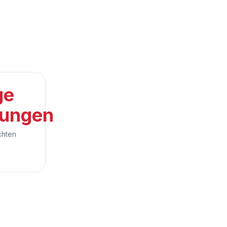
ge
tungen
chten