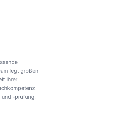
assende
eam legt großen
t Ihrer
 Fachkompetenz
g und -prüfung.