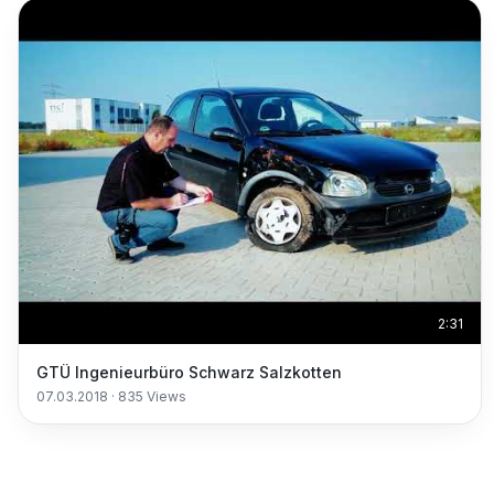
2:31
GTÜ Ingenieurbüro Schwarz Salzkotten
07.03.2018
·
835
Views