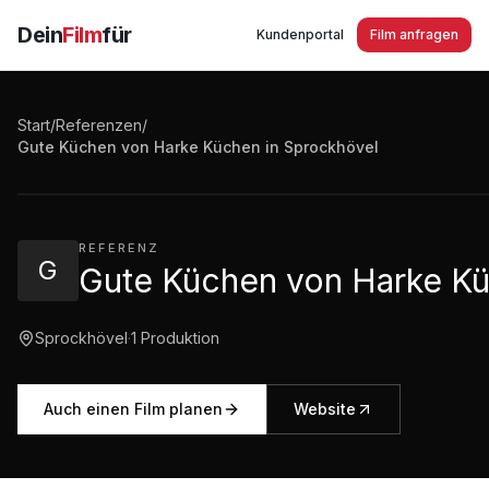
Dein
Film
für
Kundenportal
Film anfragen
Start
/
Referenzen
/
Gute Küchen von Harke Küchen in Sprockhövel
Gute Küchen von Harke Küchen in Sprockhövel
2:08
·
880
Aufrufe
REFERENZ
G
Gute Küchen von Harke Kü
Sprockhövel
·
1
Produktion
Auch einen Film planen
Website