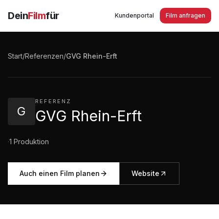
Dein
Film
für
Kundenportal
Film anfragen
GVG Rhein-Erft – Ihr Energieversorger
Start
/
Referenzen
/
GVG Rhein-Erft
1:14
·
289
Aufrufe
REFERENZ
G
GVG Rhein-Erft
·
1
Produktion
Auch einen Film planen
Website