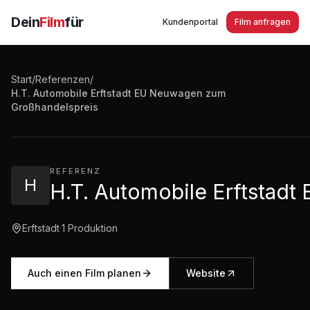
Dein
Film
für
Kundenportal
Film anfragen
Start
/
Referenzen
/
H.T. Automobile Erftstadt EU Neuwagen zum
H.T. Automobile Erftstadt EU Neuwagen zum Großhand
Großhandelspreis
1:04
·
157
Aufrufe
REFERENZ
H
H.T. Automobile Erftstad
Erftstadt
·
1
Produktion
Auch einen Film planen
Website