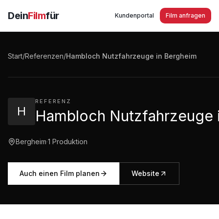
Dein
Film
für
Kundenportal
Film anfragen
Hambloch Nutzfahrzeuge in Bergheim
Start
/
Referenzen
/
Hambloch Nutzfahrzeuge in Bergheim
1:50
·
392
Aufrufe
REFERENZ
H
Hambloch Nutzfahrzeuge 
Bergheim
·
1
Produktion
Auch einen Film planen
Website