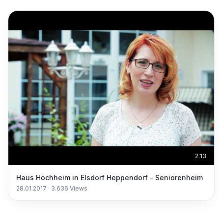
2:13
Haus Hochheim in Elsdorf Heppendorf - Seniorenheim
28.01.2017
·
3.636
Views