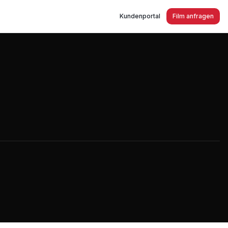
Kundenportal
Film anfragen
f - Seniorenheim