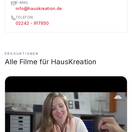
E-MAIL
info@hauskreation.de
TELEFON
02242 - 917930
PRODUKTIONEN
Alle Filme für
HausKreation