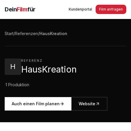
Dein
Film
für
Kundenportal
Film anfragen
HausKreation We build your home
Start
/
Referenzen
/
HausKreation
2:53
·
157
Aufrufe
REFERENZ
H
HausKreation
·
1
Produktion
Auch einen Film planen
Website