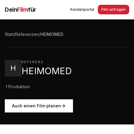
Dein
Film
für
Kundenportal
Film anfragen
HEIMOMED Helping Innovations Imagefilm
Start
/
Referenzen
/
HEIMOMED
3:19
·
629
Aufrufe
REFERENZ
H
HEIMOMED
·
1
Produktion
Auch einen Film planen