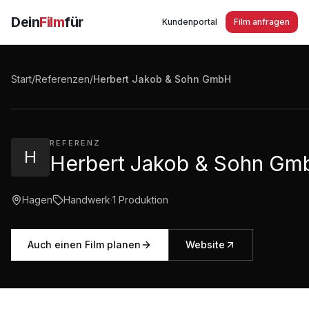
Dein
Film
für
Kundenportal
Film anfragen
Herbert Jakob & Sohn GmbH Dachdecker in Hagen
Start
/
Referenzen
/
Herbert Jakob & Sohn GmbH
2:36
·
1.132
Aufrufe
REFERENZ
H
Herbert Jakob & Sohn Gm
Hagen
Handwerk
·
1
Produktion
Auch einen Film planen
Website