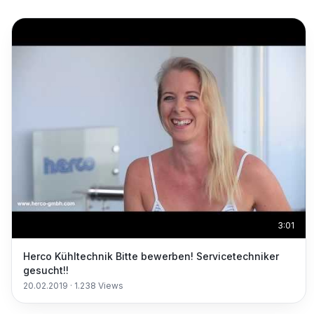
3:01
Herco Kühltechnik Bitte bewerben! Servicetechniker
gesucht!!
20.02.2019
·
1.238
Views