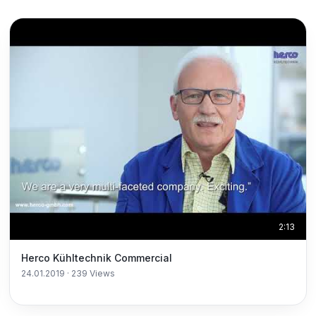
2:13
Herco Kühltechnik Commercial
24.01.2019
·
239
Views