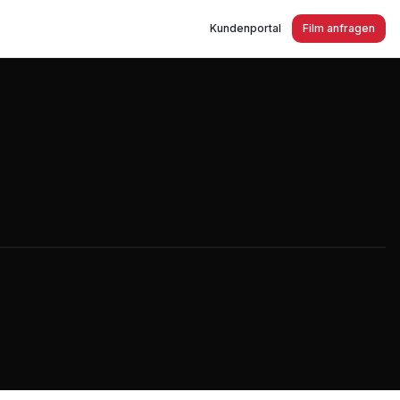
Kundenportal
Film anfragen
ewerben! Servicetechniker gesucht!!