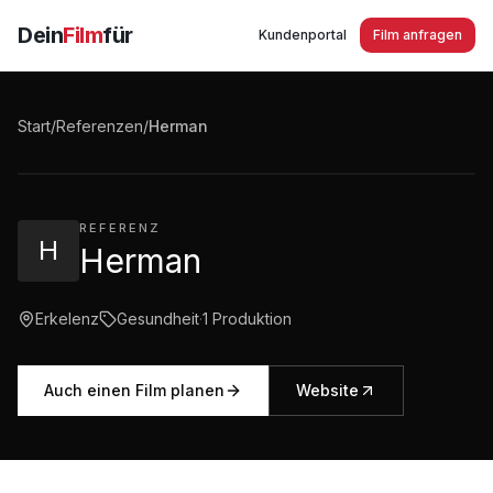
Dein
Film
für
Kundenportal
Film anfragen
Herman - Josef - Stiftung in Erkelenz
Start
/
Referenzen
/
Herman
3:40
·
1.285
Aufrufe
REFERENZ
H
Herman
Erkelenz
Gesundheit
·
1
Produktion
Auch einen Film planen
Website