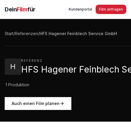
Dein
Film
für
Kundenportal
Film anfragen
HFS Hagener Feinblech Service GmbH Englisch
Start
/
Referenzen
/
HFS Hagener Feinblech Service GmbH
3:17
·
161
Aufrufe
REFERENZ
H
HFS Hagener Feinblech S
·
1
Produktion
Auch einen Film planen