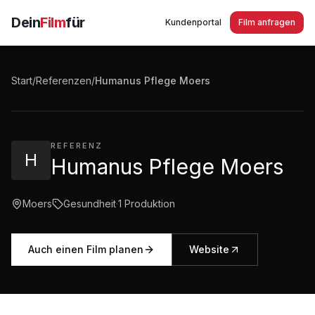
Dein
Film
für
Kundenportal
Film anfragen
Humanus Pflege Moers Imagefilm zur
Altenpflege - Pflegedienst
Start
/
Referenzen
/
Humanus Pflege Moers
3:44
·
1.729
Aufrufe
REFERENZ
H
Humanus Pflege Moers
Moers
Gesundheit
·
1
Produktion
Auch einen Film planen
Website