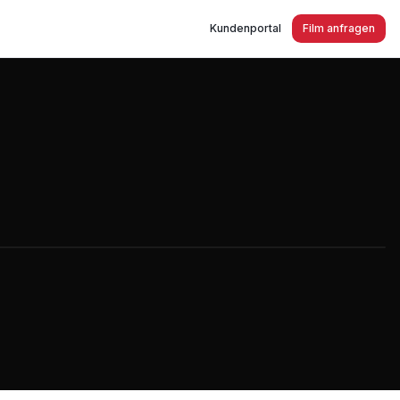
Kundenportal
Film anfragen
erhandel in Kaarst