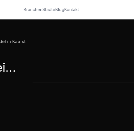
Branchen
Städte
Blog
Kontakt
el in Kaarst
Jess Trinkkultur Wein- und Champagnerhandel in Kaarst
Jess Trinkkultur Wein- und Champagn
1:52
·
325
Aufrufe