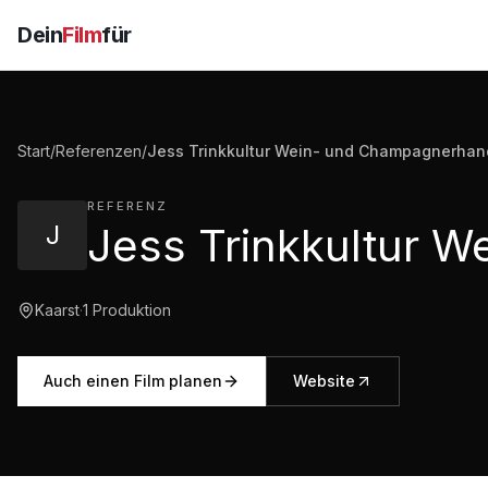
Dein
Film
für
Start
/
Referenzen
/
Jess Trinkkultur Wein- und Champagnerhand
REFERENZ
J
Kaarst
·
1
Produktion
Auch einen Film planen
Website