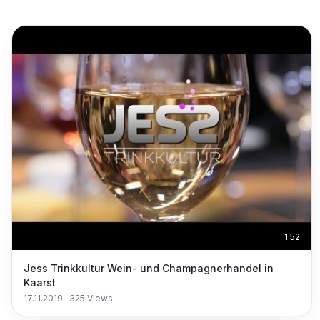
1:52
Jess Trinkkultur Wein- und Champagnerhandel in
Kaarst
17.11.2019
·
325
Views