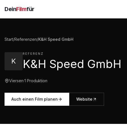
Dein
Film
für
Start
/
Referenzen
/
K&H Speed GmbH
REFERENZ
K
K&H Speed GmbH
Viersen
·
1
Produktion
Auch einen Film planen
Website