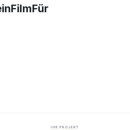
einFilmFür
IHR PROJEKT