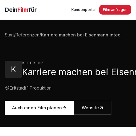
Dein
Film
für
Kundenportal
Film anfragen
Karriere machen bei Eisenmann intec - Klebetechnolog
Automobilindustrie in Erftstadt
Start
/
Referenzen
/
Karriere machen bei Eisenmann intec
1:03
·
1.509
Aufrufe
REFERENZ
K
Karriere machen bei Eisen
Erftstadt
·
1
Produktion
Auch einen Film planen
Website