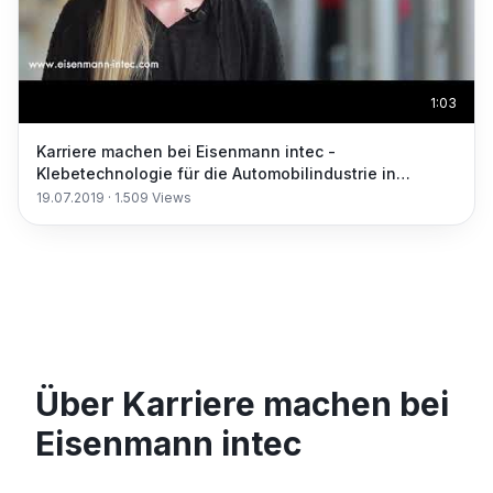
1:03
Karriere machen bei Eisenmann intec -
Klebetechnologie für die Automobilindustrie in
Erftstadt
19.07.2019
·
1.509
Views
Über Karriere machen bei
Eisenmann intec