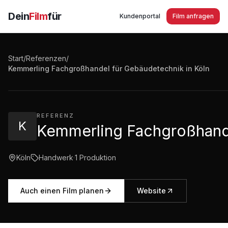
Dein
Film
für
Kundenportal
Film anfragen
Start
/
Referenzen
/
Kemmerling Fachgroßhandel für Gebäudetechnik in Köln
3:15
·
946
Aufrufe
REFERENZ
K
Kemmerling Fachgroßhande
Köln
Handwerk
·
1
Produktion
Auch einen Film planen
Website